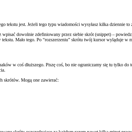
o tekstu jest. Jeżeli tego typu wiadomości wysyłasz kilka dziennie to z
wpisać dowolnie zdefiniowany przez siebie skrót (snippet) – powied
w tekstu. Mało tego. Po “rozszerzeniu” skrótu twój kursor wyląduje w
aków w coś dłuższego. Piszę coś, bo nie ograniczamy się tu tylko do te
ia.
h skrótów. Mogą one zawierać:
wane skróty oszczędzające za każdym razem nawet kilka minut pracy