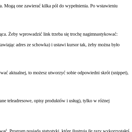
a. Mogą one zawierać kilka pól do wypełnienia. Po wstawieniu
ząca. Żeby wprowadzić link trzeba się trochę nagimnastykować:
wiając adres ze schowka) i ustawi kursor tak, żeby można było
ać aktualnej, to możesz utworzyć sobie odpowiedni skrót (snippet),
ne teleadresowe, opisy produktów i usług), tylko w różnej
wać. Program posiada statystyki, które ilustrują ile razy wykorzystałeś