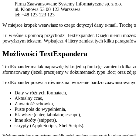
Firma Zaawansowane Systemy Informatyczne sp. z o.o.
ul. Klonowa 53 00-123 Warszawa
tel: +48 123 123 123
W miejsce kropek wstawiasz to czego dotyczył dany e-mail. Trochę teg
Tu właśnie z pomocą przychodzi TextExpander. Dzięki niemu możesz 
powyższym tekstem. Wpisujesz 4 litery zamiast tych kilku paragrafó
Możliwości TextExpandera
TextExpander ma tak naprawdę tylko jedną funkcję: zamienia kilka zn
sformatowany (jeżeli pracujemy w dokumentach typu .doc) oraz zdjęc
TextExpander pozwala również na tworzenie bardzo zaawansowanyc
Daty w różnych formatach,
Aktualny czas,
Zawartość schowka,
Puste pola do wypełnienia,
Klawisze (enter, tabulator, escape),
Inne skróty (snippets),
skrypty (AppleScripts, ShellScripts).
Wykorzystując powyższe możliwości można stworzyć bardzo rozbudo