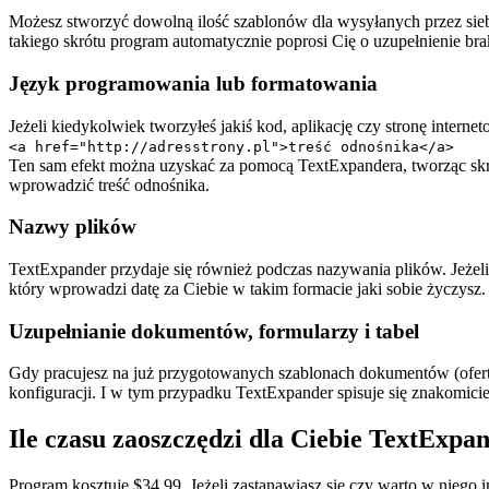
Możesz stworzyć dowolną ilość szablonów dla wysyłanych przez sieb
takiego skrótu program automatycznie poprosi Cię o uzupełnienie br
Język programowania lub formatowania
Jeżeli kiedykolwiek tworzyłeś jakiś kod, aplikację czy stronę inte
<a href="http://adresstrony.pl">treść odnośnika</a>
Ten sam efekt można uzyskać za pomocą TextExpandera, tworząc skró
wprowadzić treść odnośnika.
Nazwy plików
TextExpander przydaje się również podczas nazywania plików. Jeżeli
który wprowadzi datę za Ciebie w takim formacie jaki sobie życzysz.
Uzupełnianie dokumentów, formularzy i tabel
Gdy pracujesz na już przygotowanych szablonach dokumentów (oferty,
konfiguracji. I w tym przypadku TextExpander spisuje się znakomicie
Ile czasu zaoszczędzi dla Ciebie TextExpa
Program kosztuje $34.99. Jeżeli zastanawiasz się czy warto w nieg