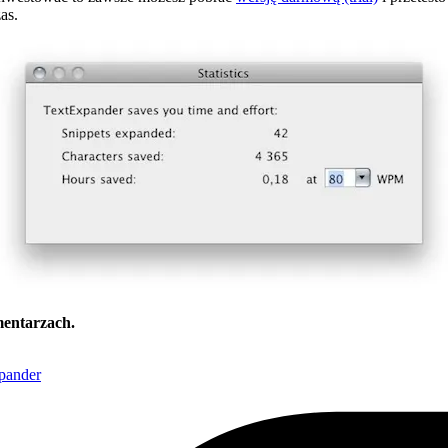
as.
mentarzach.
pander