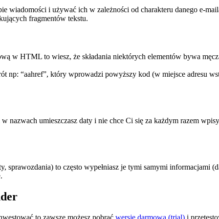
ie wiadomości i używać ich w zależności od charakteru danego e-mail
akujących fragmentów tekstu.
rnetową w HTML to wiesz, że składania niektórych elementów bywa męc
t np: “aahref”, który wprowadzi powyższy kod (w miejsce adresu wsta
 w nazwach umieszczasz daty i nie chce Ci się za każdym razem wpisyw
 sprawozdania) to często wypełniasz je tymi samymi informacjami (da
.
nder
o inwestować to zawsze możesz pobrać
wersję darmową (trial)
i przetesto