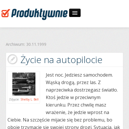
Start
Archiwum: 30.11.1999
30-dniowe wyzwania
Życie na autopilocie
O mnie
Jest noc. Jedziesz samochodem.
Zapytaj
Wąską drogą, przez las. Z
naprzeciwka dostrzegasz światło.
Ktoś jedzie w przeciwnym
Zdjęcie:
Shelby L. Bell
kierunku. Przez chwilę masz
wrażenie, że jedzie wprost na
Ciebie. Na szczęście mijacie się bez problemu, bo
oboje trzymacie się swojej strony drogi. Sytuacja, jak