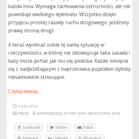
każda inna. Wymaga zachowania ostrożności, ale nie
powoduje wielkiego dylematu. Wszystko dzięki
przyjęciu prostej zasady ruchu drogowego: jeździmy
prawą stroną drogi.
A teraz wyobraź sobie tę samą sytuację w
rzeczywistości, w której nie obowiązuje taka zasada i
każy może jechać jak mu się podoba. Każde minięcie
się z nadjeżdżającym z naprzeciwka pojazdem byłoby
niesamowicie stresujące.
Czytaj więcej…
14.06.2018
Wpisy
automatyzacja
,
proste życie
,
upraszczanie życia
Facebook
Twitter
E-Mail
Pinterest
LinkedIn
WhatsApp