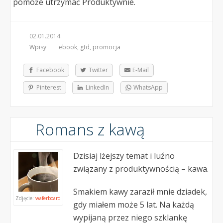
pomoże utrzymać Produktywnie.
02.01.2014
Wpisy
ebook
,
gtd
,
promocja
Facebook
Twitter
E-Mail
Pinterest
LinkedIn
WhatsApp
Romans z kawą
Dzisiaj lżejszy temat i luźno
związany z produktywnością – kawa.
Smakiem kawy zaraził mnie dziadek,
Zdjęcie:
waferboard
gdy miałem może 5 lat. Na każdą
wypijaną przez niego szklankę