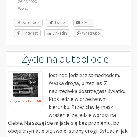
26.08.2020
Wpisy
Facebook
Twitter
E-Mail
Pinterest
LinkedIn
WhatsApp
Życie na autopilocie
Jest noc. Jedziesz samochodem.
Wąską drogą, przez las. Z
naprzeciwka dostrzegasz światło.
Ktoś jedzie w przeciwnym
Zdjęcie:
Shelby L. Bell
kierunku. Przez chwilę masz
wrażenie, że jedzie wprost na
Ciebie. Na szczęście mijacie się bez problemu, bo
oboje trzymacie się swojej strony drogi. Sytuacja, jak