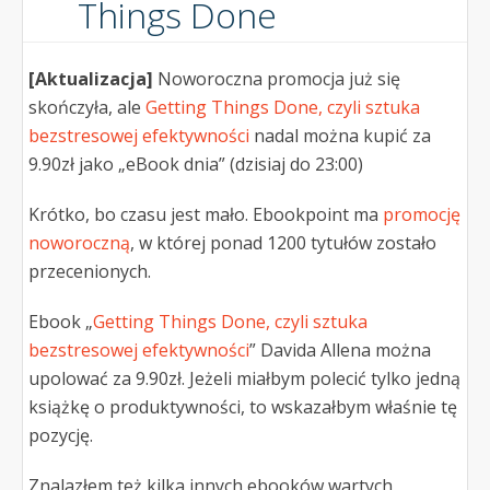
Things Done
[Aktualizacja]
Noworoczna promocja już się
skończyła, ale
Getting Things Done, czyli sztuka
bezstresowej efektywności
nadal można kupić za
9.90zł jako „eBook dnia” (dzisiaj do 23:00)
Krótko, bo czasu jest mało. Ebookpoint ma
promocję
noworoczną
, w której ponad 1200 tytułów zostało
przecenionych.
Ebook „
Getting Things Done, czyli sztuka
bezstresowej efektywności
” Davida Allena można
upolować za 9.90zł. Jeżeli miałbym polecić tylko jedną
książkę o produktywności, to wskazałbym właśnie tę
pozycję.
Znalazłem też kilka innych ebooków wartych