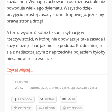
każda inna. Wymaga zachowania ostrożności, ale nie
powoduje wielkiego dylematu. Wszystko dzięki
przyjęciu prostej zasady ruchu drogowego: jeździmy
prawą stroną drogi.
A teraz wyobraź sobie tę samą sytuację w
rzeczywistości, w której nie obowiązuje taka zasada i
każy może jechać jak mu się podoba. Każde minięcie
się z nadjeżdżającym z naprzeciwka pojazdem byłoby
niesamowicie stresujące.
Czytaj więcej…
14.06.2018
Wpisy
automatyzacja
,
proste życie
,
upraszczanie życia
Facebook
Twitter
E-Mail
Pinterest
LinkedIn
WhatsApp