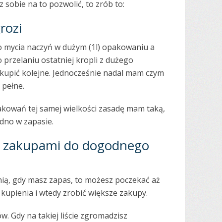
 sobie na to pozwolić, to zrób to:
rozi
do mycia naczyń w dużym (1l) opakowaniu a
 przelaniu ostatniej kropli z dużego
upić kolejne. Jednocześnie nadal mam czym
 pełne.
kowań tej samej wielkości zasadę mam taką,
edno w zapasie.
z zakupami do dogodnego
nią, gdy masz zapas, to możesz poczekać aż
o kupienia i wtedy zrobić większe zakupy.
ów. Gdy na takiej liście zgromadzisz