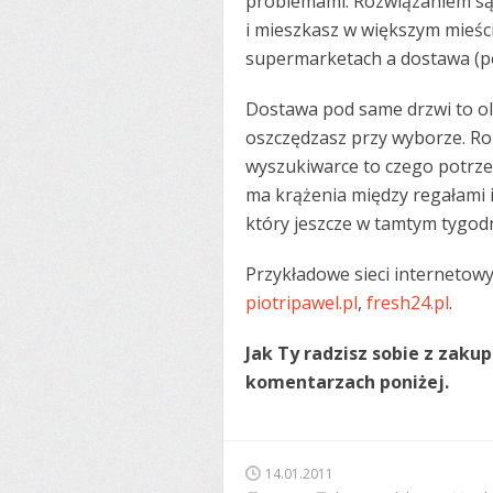
problemami. Rozwiązaniem są z
i mieszkasz w większym mieśc
supermarketach a dostawa (po
Dostawa pod same drzwi to o
oszczędzasz przy wyborze. Ro
wyszukiwarce to czego potrze
ma krążenia między regałami i
który jeszcze w tamtym tygodni
Przykładowe sieci interneto
piotripawel.pl
,
fresh24.pl
.
Jak Ty radzisz sobie z zak
komentarzach poniżej.
14.01.2011