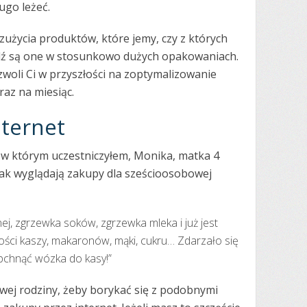
ugo leżeć.
zużycia produktów, które jemy, czy z których
ądź są one w stosunkowo dużych opakowaniach.
woli Ci w przyszłości na zoptymalizowanie
az na miesiąc.
nternet
w którym uczestniczyłem, Monika, matka 4
 jak wyglądają zakupy dla sześcioosobowej
j, zgrzewka soków, zgrzewka mleka i już jest
ilości kaszy, makaronów, mąki, cukru… Zdarzało się
opchnąć wózka do kasy!”
wej rodziny, żeby borykać się z podobnymi