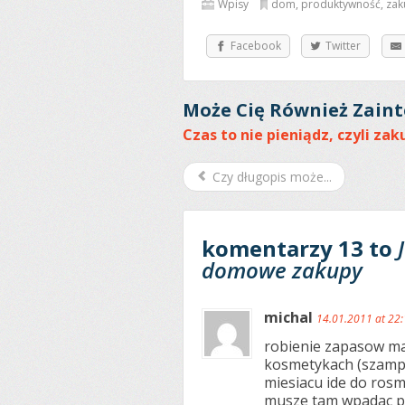
Wpisy
dom
,
produktywność
,
zak
Facebook
Twitter
Może Cię Również Zaint
Czas to nie pieniądz, czyli za
Czy długopis może...
komentarzy 13 to
domowe zakupy
michal
14.01.2011 at 22
robienie zapasow ma
kosmetykach (szampon
miesiacu ide do rosm
musze tam wpadac po 