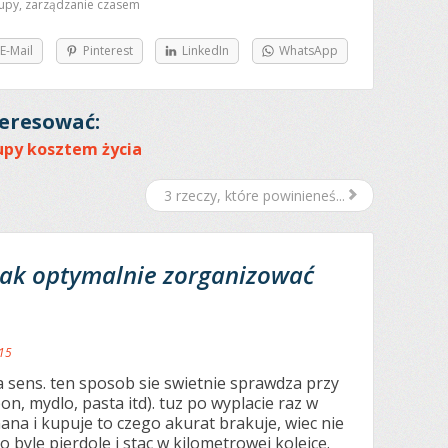
upy
,
zarządzanie czasem
E-Mail
Pinterest
LinkedIn
WhatsApp
eresować:
kupy kosztem życia
3 rzeczy, które powinieneś...
Jak optymalnie zorganizować
:15
 sens. ten sposob sie swietnie sprawdza przy
, mydlo, pasta itd). tuz po wyplacie raz w
ana i kupuje to czego akurat brakuje, wiec nie
byle pierdole i stac w kilometrowej kolejce.