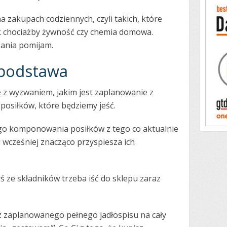
na zakupach codziennych
, czyli takich, które
ak chociażby żywność czy chemia domowa.
kania pomijam.
 podstawa
 z wyzwaniem, jakim jest zaplanowanie z
osiłków, które będziemy jeść.
go komponowania posiłków z tego co aktualnie
i wcześniej znacząco przyspiesza ich
yś ze składników trzeba iść do sklepu zaraz
sz zaplanowanego pełnego jadłospisu na cały