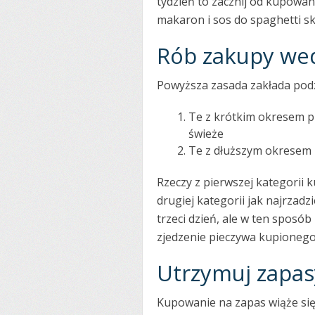
tydzień to zacznij od kupowani
makaron i sos do spaghetti sk
Rób zakupy wed
Powyższa zasada zakłada podz
Te z krótkim okresem pr
świeże
Te z dłuższym okresem 
Rzeczy z pierwszej kategorii k
drugiej kategorii jak najrzadz
trzeci dzień, ale w ten sposób
zjedzenie pieczywa kupionego
Utrzymuj zapas
Kupowanie na zapas wiąże się