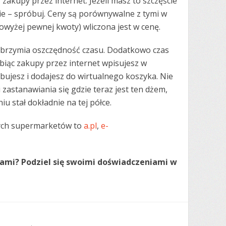
akupy przez internet. Jeżeli masz to szczęście
ie – spróbuj. Ceny są porównywalne z tymi w
wyżej pewnej kwoty) wliczona jest w cenę.
lbrzymia oszczędność czasu. Dodatkowo czas
biąc zakupy przez internet wpisujesz w
bujesz i dodajesz do wirtualnego koszyka. Nie
 zastanawiania się gdzie teraz jest ten dżem,
u stał dokładnie na tej półce.
wych supermarketów to
a.pl
,
e-
upami? Podziel się swoimi doświadczeniami w