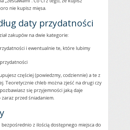
a „zestawami”. Co Ci z tego, że kupisz
oro nie kupisz mięsa.
ług daty przydatności
iał zakupów na dwie kategorie:
zydatności i ewentualnie te, które lubimy
przydatności
upujesz częściej (powiedzmy, codziennie) a te z
iej. Teoretycznie chleb można zjeść na drugi czy
 pozbawiasz się przyjemności jaką daje
 zaraz przed śniadaniem.
y
 bezpośrednio z ilością dostępnego miejsca do