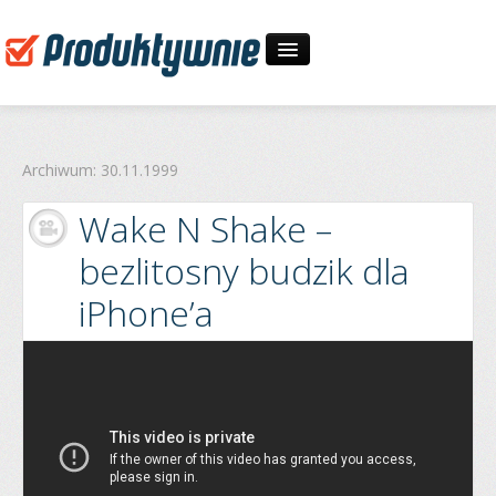
Start
Archiwum: 30.11.1999
30-dniowe wyzwania
Wake N Shake –
O mnie
bezlitosny budzik dla
Zapytaj
iPhone’a