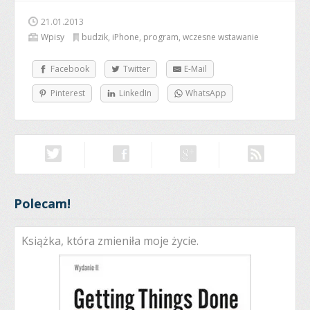
21.01.2013
Wpisy
budzik
,
iPhone
,
program
,
wczesne wstawanie
Facebook
Twitter
E-Mail
Pinterest
LinkedIn
WhatsApp
Polecam!
Książka, która zmieniła moje życie.