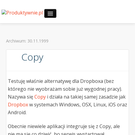
Start
Archiwum: 30.11.1999
30-dniowe wyzwania
Copy
O mnie
Zapytaj
Testuję właśnie alternatywę dla Dropboxa (bez
którego nie wyobrażam sobie już wygodnej pracy).
Nazywa się
Copy
i działa na takiej samej zasadzie jak
Dropbox
w systemach Windows, OSX, Linux, iOS oraz
Android.
Obecnie niewiele aplikacji integruje się z Copy, ale
nie ma się co dziwić, bo serwis wystartował