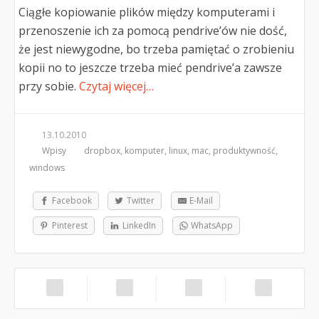
Ciągłe kopiowanie plików między komputerami i
przenoszenie ich za pomocą pendrive’ów nie dość,
że jest niewygodne, bo trzeba pamiętać o zrobieniu
kopii no to jeszcze trzeba mieć pendrive’a zawsze
przy sobie.
Czytaj więcej…
13.10.2010
Wpisy
dropbox
,
komputer
,
linux
,
mac
,
produktywność
,
windows
Facebook
Twitter
E-Mail
Pinterest
LinkedIn
WhatsApp