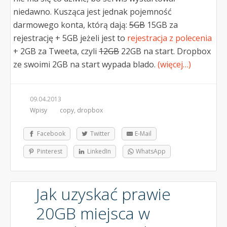
niedawno. Kusząca jest jednak pojemność
darmowego konta, którą dają:
5GB
15GB za
rejestrację + 5GB jeżeli jest to
rejestracja z polecenia
+ 2GB za Tweeta, czyli
12GB
22GB na start. Dropbox
ze swoimi 2GB na start wypada blado.
(więcej…)
09.04.2013
Wpisy
copy
,
dropbox
Facebook
Twitter
E-Mail
Pinterest
LinkedIn
WhatsApp
Jak uzyskać prawie
20GB miejsca w