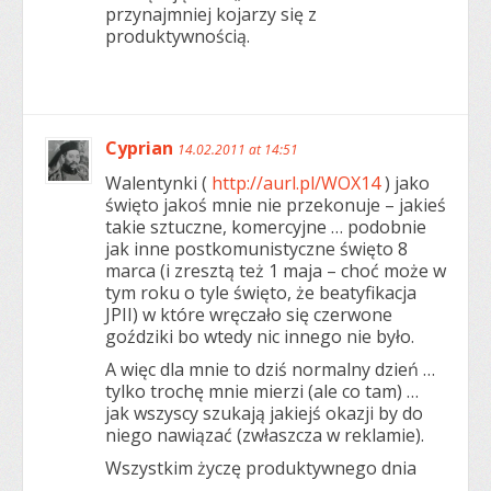
przynajmniej kojarzy się z
produktywnością.
Cyprian
14.02.2011 at 14:51
Walentynki (
http://aurl.pl/WOX14
) jako
święto jakoś mnie nie przekonuje – jakieś
takie sztuczne, komercyjne … podobnie
jak inne postkomunistyczne święto 8
marca (i zresztą też 1 maja – choć może w
tym roku o tyle święto, że beatyfikacja
JPII) w które wręczało się czerwone
goździki bo wtedy nic innego nie było.
A więc dla mnie to dziś normalny dzień …
tylko trochę mnie mierzi (ale co tam) …
jak wszyscy szukają jakiejś okazji by do
niego nawiązać (zwłaszcza w reklamie).
Wszystkim życzę produktywnego dnia