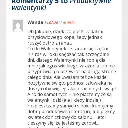
komentarzy 5 to
Produktywne
walentynki
Wanda
14.02.2011 at 08:21
Oh Jakubie, dzięki za post! Dodał mi
przysłowiowego kopa, żeby jednak
ruszyć ostro z rana…
Co do Walentynek – staram się częściej
niż raz w roku spędzać tak szczególne
dni, dlatego Walentynki nie robią dla
mnie jakiegoś wielkiego wrażenia lub nie
przyprawiają o przewrót na drugą stronę
całego dnia. Ale uważam też że każde
pozytywne święto podnosi człowieka na
duszy i oby więcej takich radosnych świąt!
A co do samotnych – nie płaczemy że są
walentynki, dziś (ale i kiedy indziej)
rozpieszczamy samych siebie, kupujemy
dobrą produktywną literaturę lub piękny
kwiatek doniczkowy do salonu, …etc i
cieszymy się, że jesteśmy zdrowi…