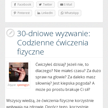
Facebook
Twitter
E-Mail
Pinterest
LinkedIn
WhatsApp
30-dniowe wyzwanie:
Codzienne ćwiczenia
fizyczne
Ćwiczyłeś dzisiaj? Jeżeli nie, to
dlaczego? Nie miałeś czasu? Za dużo
spraw na głowie? Za daleko masz
siłownię? Jest kiepska pogoda? A
Zdjęcie:
speedoglyn
może po prostu brakuje Ci sił?
Wszyscy wiedzą, że ćwiczenia fizyczne korzystnie
wpływają na zdrowie. Oprócz tego, korzystnie