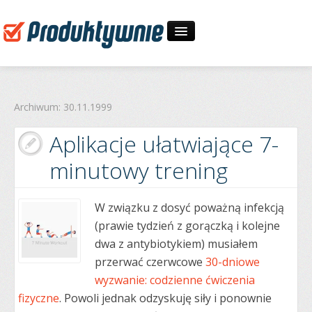
Start
Archiwum: 30.11.1999
30-dniowe wyzwania
Aplikacje ułatwiające 7-
O mnie
minutowy trening
Zapytaj
W związku z dosyć poważną infekcją
(prawie tydzień z gorączką i kolejne
dwa z antybiotykiem) musiałem
przerwać czerwcowe
30-dniowe
wyzwanie: codzienne ćwiczenia
fizyczne
. Powoli jednak odzyskuję siły i ponownie