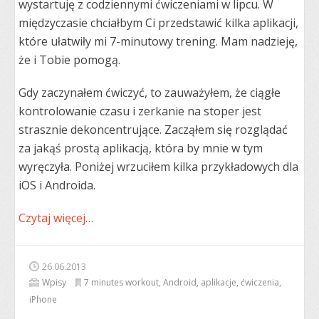
wystartuję z codziennymi ćwiczeniami w lipcu. W
międzyczasie chciałbym Ci przedstawić kilka aplikacji,
które ułatwiły mi 7-minutowy trening. Mam nadzieję,
że i Tobie pomogą.
Gdy zaczynałem ćwiczyć, to zauważyłem, że ciągłe
kontrolowanie czasu i zerkanie na stoper jest
strasznie dekoncentrujące. Zacząłem się rozglądać
za jakąś prostą aplikacją, która by mnie w tym
wyręczyła. Poniżej wrzuciłem kilka przykładowych dla
iOS i Androida.
Czytaj więcej…
26.06.2013
Wpisy
7 minutes workout
,
Android
,
aplikacje
,
ćwiczenia
,
iPhone