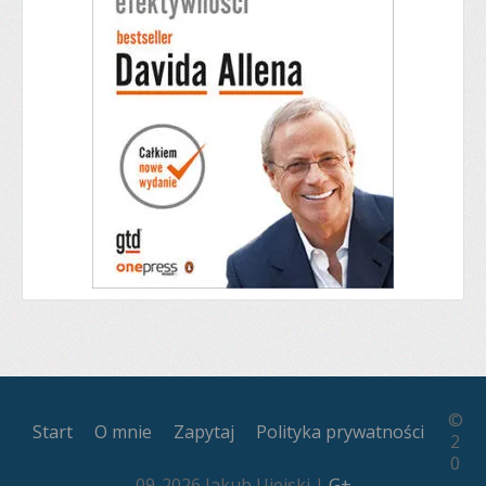
©
Start
O mnie
Zapytaj
Polityka prywatności
2
0
09-2026 Jakub Ujejski |
G+