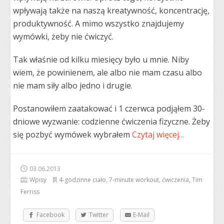
wpływają także na naszą kreatywność, koncentrację,
produktywność. A mimo wszystko znajdujemy
wymówki, żeby nie ćwiczyć.
Tak właśnie od kilku miesięcy było u mnie. Niby
wiem, że powinienem, ale albo nie mam czasu albo
nie mam siły albo jedno i drugie.
Postanowiłem zaatakować i 1 czerwca podjąłem 30-
dniowe wyzwanie: codzienne ćwiczenia fizyczne. Żeby
się pozbyć wymówek wybrałem
Czytaj więcej…
03.06.2013
Wpisy
4-godzinne ciało
,
7-minute workout
,
ćwiczenia
,
Tim
Ferriss
Facebook
Twitter
E-Mail