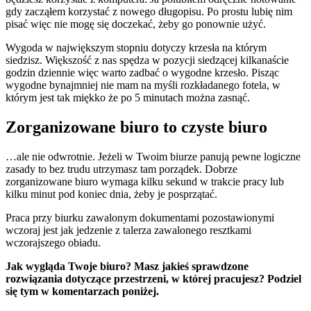
gdy zacząłem korzystać z nowego długopisu. Po prostu lubię nim
pisać więc nie mogę się doczekać, żeby go ponownie użyć.
Wygoda w największym stopniu dotyczy krzesła na którym
siedzisz. Większość z nas spędza w pozycji siedzącej kilkanaście
godzin dziennie więc warto zadbać o wygodne krzesło. Pisząc
wygodne bynajmniej nie mam na myśli rozkładanego fotela, w
którym jest tak miękko że po 5 minutach można zasnąć.
Zorganizowane biuro to czyste biuro
…ale nie odwrotnie. Jeżeli w Twoim biurze panują pewne logiczne
zasady to bez trudu utrzymasz tam porządek. Dobrze
zorganizowane biuro wymaga kilku sekund w trakcie pracy lub
kilku minut pod koniec dnia, żeby je posprzątać.
Praca przy biurku zawalonym dokumentami pozostawionymi
wczoraj jest jak jedzenie z talerza zawalonego resztkami
wczorajszego obiadu.
Jak wygląda Twoje biuro? Masz jakieś sprawdzone
rozwiązania dotyczące przestrzeni, w której pracujesz? Podziel
się tym w komentarzach poniżej.