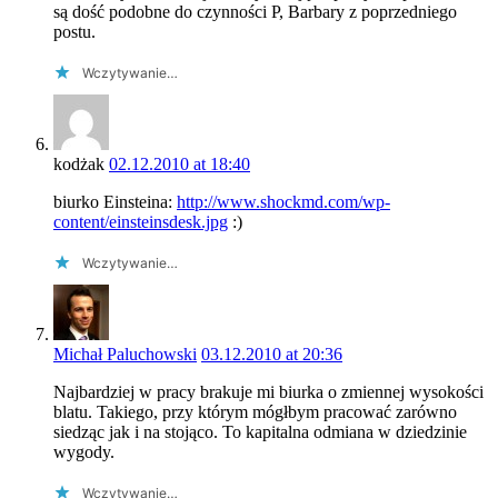
są dość podobne do czynności P, Barbary z poprzedniego
postu.
Wczytywanie…
kodżak
02.12.2010 at 18:40
biurko Einsteina:
http://www.shockmd.com/wp-
content/einsteinsdesk.jpg
:)
Wczytywanie…
Michał Paluchowski
03.12.2010 at 20:36
Najbardziej w pracy brakuje mi biurka o zmiennej wysokości
blatu. Takiego, przy którym mógłbym pracować zarówno
siedząc jak i na stojąco. To kapitalna odmiana w dziedzinie
wygody.
Wczytywanie…