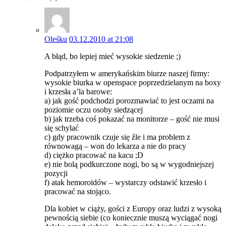
Oleśku
03.12.2010 at 21:08
A błąd, bo lepiej mieć wysokie siedzenie ;)
Podpatrzyłem w amerykańskim biurze naszej firmy:
wysokie biurka w openspace poprzedzielanym na boxy
i krzesła a’la barowe:
a) jak gość podchodzi porozmawiać to jest oczami na
poziomie oczu osoby siedzącej
b) jak trzeba coś pokazać na monitorze – gość nie musi
się schylać
c) gdy pracownik czuje się źle i ma problem z
równowagą – won do lekarza a nie do pracy
d) ciężko pracować na kacu ;D
e) nie bolą podkurczone nogi, bo są w wygodniejszej
pozycji
f) atak hemoroidów – wystarczy odstawić krzesło i
pracować na stojąco.
Dla kobiet w ciąży, gości z Europy oraz ludzi z wysoką
pewnością siebie (co koniecznie muszą wyciągać nogi