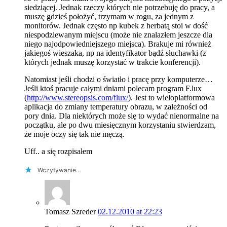
siedziącej. Jednak rzeczy których nie potrzebuję do pracy, a
muszę gdzieś położyć, trzymam w rogu, za jednym z
monitorów. Jednak często np kubek z herbatą stoi w dość
niespodziewanym miejscu (może nie znalazłem jeszcze dla
niego najodpowiedniejszego miejsca). Brakuje mi również
jakiegoś wieszaka, np na identyfikator bądź słuchawki (z
których jednak muszę korzystać w trakcie konferencji).
Natomiast jeśli chodzi o światło i pracę przy komputerze…
Jeśli ktoś pracuje całymi dniami polecam program F.lux
(
http://www.stereopsis.com/flux/
). Jest to wieloplatformowa
aplikacja do zmiany temperatury obrazu, w zależności od
pory dnia. Dla niektórych może się to wydać nienormalne na
początku, ale po dwu miesięcznym korzystaniu stwierdzam,
że moje oczy się tak nie męczą.
Uff.. a się rozpisałem
Wczytywanie…
Tomasz Szreder
02.12.2010 at 22:23