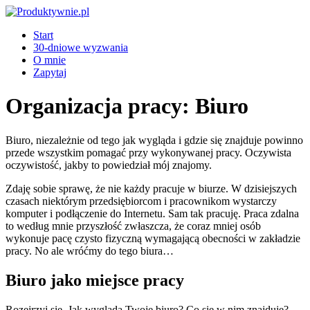
Start
30-dniowe wyzwania
O mnie
Zapytaj
Organizacja pracy: Biuro
Biuro, niezależnie od tego jak wygląda i gdzie się znajduje powinno
przede wszystkim pomagać przy wykonywanej pracy. Oczywista
oczywistość, jakby to powiedział mój znajomy.
Zdaję sobie sprawę, że nie każdy pracuje w biurze. W dzisiejszych
czasach niektórym przedsiębiorcom i pracownikom wystarczy
komputer i podłączenie do Internetu. Sam tak pracuję. Praca zdalna
to według mnie przyszłość zwłaszcza, że coraz mniej osób
wykonuje pacę czysto fizyczną wymagającą obecności w zakładzie
pracy. No ale wróćmy do tego biura…
Biuro jako miejsce pracy
Rozejrzyj się. Jak wygląda Twoje biuro? Co się w nim znajduje?