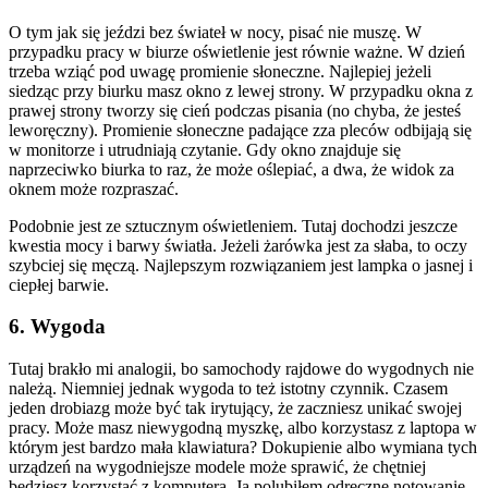
O tym jak się jeździ bez świateł w nocy, pisać nie muszę. W
przypadku pracy w biurze oświetlenie jest równie ważne. W dzień
trzeba wziąć pod uwagę promienie słoneczne. Najlepiej jeżeli
siedząc przy biurku masz okno z lewej strony. W przypadku okna z
prawej strony tworzy się cień podczas pisania (no chyba, że jesteś
leworęczny). Promienie słoneczne padające zza pleców odbijają się
w monitorze i utrudniają czytanie. Gdy okno znajduje się
naprzeciwko biurka to raz, że może oślepiać, a dwa, że widok za
oknem może rozpraszać.
Podobnie jest ze sztucznym oświetleniem. Tutaj dochodzi jeszcze
kwestia mocy i barwy światła. Jeżeli żarówka jest za słaba, to oczy
szybciej się męczą. Najlepszym rozwiązaniem jest lampka o jasnej i
ciepłej barwie.
6. Wygoda
Tutaj brakło mi analogii, bo samochody rajdowe do wygodnych nie
należą. Niemniej jednak wygoda to też istotny czynnik. Czasem
jeden drobiazg może być tak irytujący, że zaczniesz unikać swojej
pracy. Może masz niewygodną myszkę, albo korzystasz z laptopa w
którym jest bardzo mała klawiatura? Dokupienie albo wymiana tych
urządzeń na wygodniejsze modele może sprawić, że chętniej
będziesz korzystać z komputera. Ja polubiłem odręczne notowanie