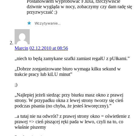
Postanowiłem wypróbować F.luxa, rzeczywiście
dziwnie wygląda w nocy, zobaczymy czy dam radę się
przyzwyczaić ;)
Wczytywanie…
Marcin
02.12.2010 at 08:56
„niech to będą zamykane szafki zamiast regałU z pUłkami.”
„Dobrze zorganizowane biuro wymaga kilku sekund w
trakcie pracy lub kiLU minut”
;)
„Najlepiej jeżeli siedząc przy biurku masz okno z prawej
strony. W przypadku okna z lewej strony tworzy się cień
podczas pisania (no chyba, że jesteś leworęczny).”
..a tutaj nie na odwrót? z prawej strony okno = oświetlenie z
prawej => cień piszącej ręki pada w lewo, czyli na to, co
właśnie piszemy