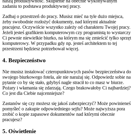
naszą produktywność. Skupienie na obecnie wykonywanym
zadaniu to podstawa produktywnej pracy.
Zadbaj o przestrzeń do pracy. Musisz mieć na tyle dużo miejsca,
żeby swobodnie rozłożyć dokumenty, nad którymi aktualnie
pracujesz. Oczywiście wszystko zależy od charakteru Twojej pracy.
Jeżeli jesteś grafikiem komputerowym czy programistą to wystarczy
Ci pewnie niewielkie biurko, na którym ma się zmieścić tylko sprzęt
komputerowy. W przypadku gdy np. jesteś architektem to tej
przestrzeni będziesz potrzebował więcej.
4. Bezpieczeństwo
Nie musisz instalować czteropunktowych pasów bezpieczeństwa do
swojego biurkowego fotela, ale nie narażaj się. Odpowiedz sobie na
pytanie co by się stało, gdybyś nagle stracił to co masz w biurze.
Pożary i włamania się zdarzają. Czego brakowałoby Ci najbardziej?
Co jest dla Ciebie najcenniejsze?
Zastanów się czy możesz się jakoś zabezpieczyć? Może powinieneś
pomyśleć o zakupie odpowiedniego sejfu? Może najwyższa pora
zrobić o kopie zapasowe dokumentów nad którymi obecnie
pracujesz?
5. Oświetlenie