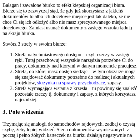
Bałagan i zawalone biurko to efekt kiepskiej organizacji biura.
Bierze się to zazwyczaj stąd, że gdy już skorzystasz z jakichś
dokumentów to albo ich docelowe miejsce jest tak daleko, że nie
chce Ci się ich odłożyć albo nie masz sprecyzowanego miejsca
docelowego. Zamiast usunąć dokumenty z zasięgu wzroku lądują
na skraju biurka.
Stwórz 3 strefy w swoim biurze:
Strefa natychmiastowego dostępu – czyli rzeczy w zasięgu
ręki. Tutaj przechowuj wszystkie narzędzia potrzebne Ci do
pracy, dokumenty nad którymi w danym momencie pracujesz.
Strefa, do której masz dostęp siedząc – w tym obszarze mogą
się znajdować dokumenty potrzebne do realizacji aktualnych
projektów,
skrzynka na sprawy przychodzące
, zapasy.
Strefa wymagająca wstania z krzesła – tu powinny się znaleźć
pozostałe rzeczy tj. dokumenty i zapasy, z których korzystasz
najrzadziej.
3. Pole widzenia
Trzymając się analogii do samochodów rajdowych, zadbaj o czystą
szybę, żeby lepiej widzieć. Sterta dokumentów wymieszanych z
pocztą i pełno żółtych karteczek na biurku działają negatywnie na