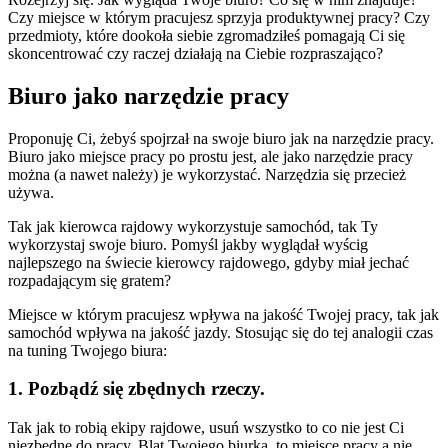
Czy miejsce w którym pracujesz sprzyja produktywnej pracy? Czy
przedmioty, które dookoła siebie zgromadziłeś pomagają Ci się
skoncentrować czy raczej działają na Ciebie rozpraszająco?
Biuro jako narzędzie pracy
Proponuję Ci, żebyś spojrzał na swoje biuro jak na narzędzie pracy.
Biuro jako miejsce pracy po prostu jest, ale jako narzędzie pracy
można (a nawet należy) je wykorzystać. Narzędzia się przecież
używa.
Tak jak kierowca rajdowy wykorzystuje samochód, tak Ty
wykorzystaj swoje biuro. Pomyśl jakby wyglądał wyścig
najlepszego na świecie kierowcy rajdowego, gdyby miał jechać
rozpadającym się gratem?
Miejsce w którym pracujesz wpływa na jakość Twojej pracy, tak jak
samochód wpływa na jakość jazdy. Stosując się do tej analogii czas
na tuning Twojego biura:
1. Pozbądź się zbędnych rzeczy.
Tak jak to robią ekipy rajdowe, usuń wszystko to co nie jest Ci
niezbędne do pracy. Blat Twojego biurka, to miejsce pracy a nie