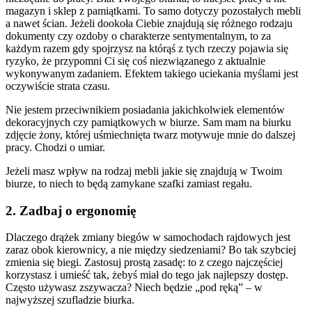
magazyn i sklep z pamiątkami. To samo dotyczy pozostałych mebli
a nawet ścian. Jeżeli dookoła Ciebie znajdują się różnego rodzaju
dokumenty czy ozdoby o charakterze sentymentalnym, to za
każdym razem gdy spojrzysz na którąś z tych rzeczy pojawia się
ryzyko, że przypomni Ci się coś niezwiązanego z aktualnie
wykonywanym zadaniem. Efektem takiego uciekania myślami jest
oczywiście strata czasu.
Nie jestem przeciwnikiem posiadania jakichkolwiek elementów
dekoracyjnych czy pamiątkowych w biurze. Sam mam na biurku
zdjęcie żony, której uśmiechnięta twarz motywuje mnie do dalszej
pracy. Chodzi o umiar.
Jeżeli masz wpływ na rodzaj mebli jakie się znajdują w Twoim
biurze, to niech to będą zamykane szafki zamiast regału.
2. Zadbaj o ergonomię
Dlaczego drążek zmiany biegów w samochodach rajdowych jest
zaraz obok kierownicy, a nie między siedzeniami? Bo tak szybciej
zmienia się biegi. Zastosuj prostą zasadę: to z czego najczęściej
korzystasz i umieść tak, żebyś miał do tego jak najlepszy dostęp.
Często używasz zszywacza? Niech będzie „pod ręką” – w
najwyższej szufladzie biurka.