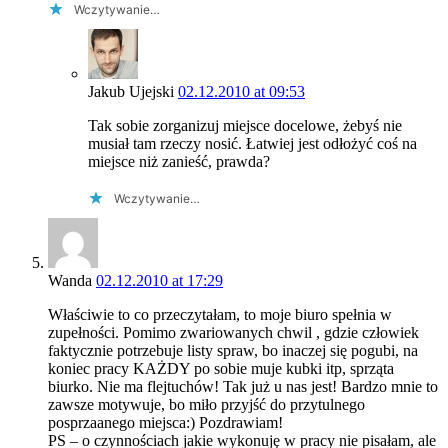
Wczytywanie…
Jakub Ujejski
02.12.2010 at 09:53
Tak sobie zorganizuj miejsce docelowe, żebyś nie
musiał tam rzeczy nosić. Łatwiej jest odłożyć coś na
miejsce niż zanieść, prawda?
Wczytywanie…
Wanda
02.12.2010 at 17:29
Właściwie to co przeczytałam, to moje biuro spełnia w
zupełności. Pomimo zwariowanych chwil , gdzie człowiek
faktycznie potrzebuje listy spraw, bo inaczej się pogubi, na
koniec pracy KAŻDY po sobie muje kubki itp, sprząta
biurko. Nie ma flejtuchów! Tak już u nas jest! Bardzo mnie to
zawsze motywuje, bo miło przyjść do przytulnego
posprzaanego miejsca:) Pozdrawiam!
PS – o czynnościach jakie wykonuję w pracy nie pisałam, ale