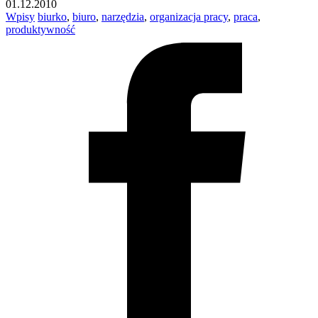
01.12.2010
Wpisy
biurko
,
biuro
,
narzędzia
,
organizacja pracy
,
praca
,
produktywność