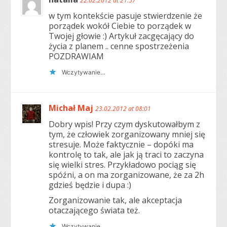
22.02.2012 at 21:57
w tym kontekście pasuje stwierdzenie że
porządek wokół Ciebie to porządek w
Twojej głowie :) Artykuł zacgęcający do
życia z planem .. cenne spostrzeżenia
POZDRAWIAM
Wczytywanie…
Michał Maj
23.02.2012 at 08:01
Dobry wpis! Przy czym dyskutowałbym z
tym, że człowiek zorganizowany mniej się
stresuje. Może faktycznie – dopóki ma
kontrolę to tak, ale jak ją traci to zaczyna
się wielki stres. Przykładowo pociąg się
spóźni, a on ma zorganizowane, że za 2h
gdzieś będzie i dupa :)
Zorganizowanie tak, ale akceptacja
otaczającego świata też.
Wczytywanie…