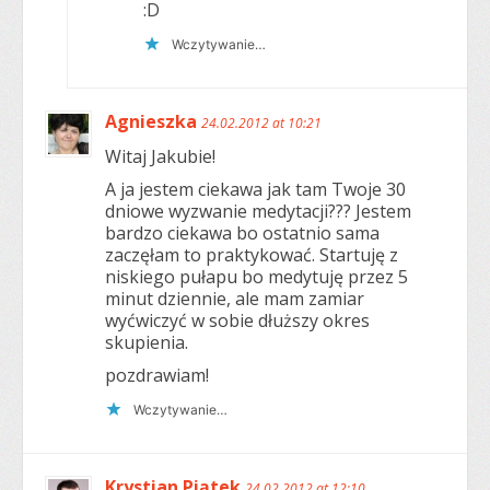
:D
Wczytywanie…
Agnieszka
24.02.2012 at 10:21
Witaj Jakubie!
A ja jestem ciekawa jak tam Twoje 30
dniowe wyzwanie medytacji??? Jestem
bardzo ciekawa bo ostatnio sama
zaczęłam to praktykować. Startuję z
niskiego pułapu bo medytuję przez 5
minut dziennie, ale mam zamiar
wyćwiczyć w sobie dłuższy okres
skupienia.
pozdrawiam!
Wczytywanie…
Krystian Piątek
24.02.2012 at 12:10