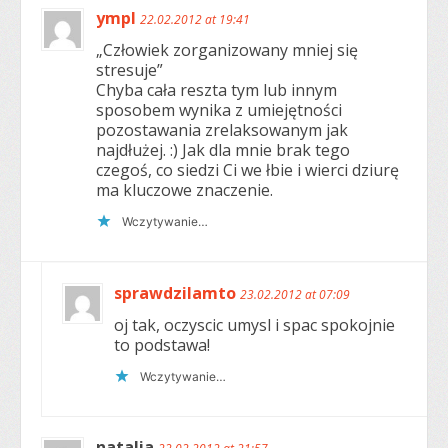
ympl
22.02.2012 at 19:41
„Człowiek zorganizowany mniej się
stresuje”
Chyba cała reszta tym lub innym
sposobem wynika z umiejętności
pozostawania zrelaksowanym jak
najdłużej. :) Jak dla mnie brak tego
czegoś, co siedzi Ci we łbie i wierci dziurę
ma kluczowe znaczenie.
Wczytywanie…
sprawdzilamto
23.02.2012 at 07:09
oj tak, oczyscic umysl i spac spokojnie
to podstawa!
Wczytywanie…
natalia