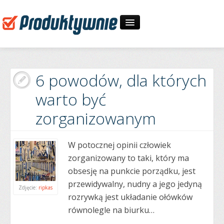
Start
6 powodów, dla których
30-dniowe wyzwania
warto być
O mnie
zorganizowanym
Zapytaj
W potocznej opinii człowiek
zorganizowany to taki, który ma
obsesję na punkcie porządku, jest
przewidywalny, nudny a jego jedyną
Zdjęcie:
ripkas
rozrywką jest układanie ołówków
równolegle na biurku…