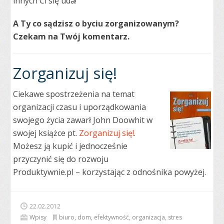
innych Ci się uda!
A Ty co sądzisz o byciu zorganizowanym?
Czekam na Twój komentarz.
Zorganizuj się!
Ciekawe spostrzeżenia na temat
organizacji czasu i uporządkowania
swojego życia zawarł John Doowhit w
swojej książce pt.
Zorganizuj się!
.
Możesz ją kupić i jednocześnie
przyczynić się do rozwoju
Produktywnie.pl – korzystając z odnośnika powyżej.
22.02.2012
Wpisy
biuro
,
dom
,
efektywność
,
organizacja
,
stres