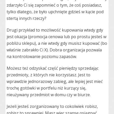
zdarzyło Ci się zapomnieć o tym, że coś posiadasz,
tylko dlatego, że było upchnięte gdzieś w kącie pod
stertą innych rzeczy?
Drugi przykład to możliwość kupowania wtedy gdy
jest okazja (promocja cenowa lub po prostu jesteś w
pobliżu sklepu), a nie wtedy gdy musisz kupować (bo
właśnie zabrakło Ci X). Dobra organizacja pozwala
na kontrolowanie poziomu zapasów.
Możesz też odzyskać część pieniędzy sprzedając
przedmioty, z których nie korzystasz. Jest to
wprawdzie jednorazowy zabieg, ale lepiej jest mieć
trochę gotówki w portfelu niż kurzący się,
nieużywany przedmiot w domu czy w biurze.
Jeżeli jesteś zorganizowany to cokolwiek robisz,
robisz to sprawniej. Masz więc szansę osiągnąć