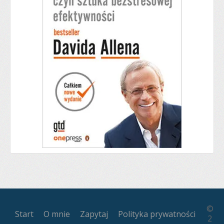
©
Start
O mnie
Zapytaj
Polityka prywatności
2