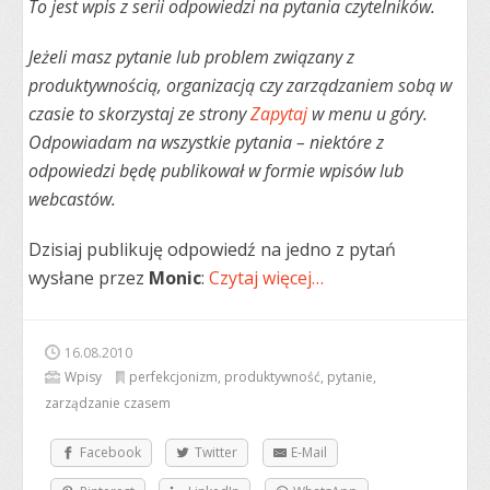
To jest wpis z serii odpowiedzi na pytania czytelników.
Jeżeli masz pytanie lub problem związany z
produktywnością, organizacją czy zarządzaniem sobą w
czasie to skorzystaj ze strony
Zapytaj
w menu u góry.
Odpowiadam na wszystkie pytania – niektóre z
odpowiedzi będę publikował w formie wpisów lub
webcastów.
Dzisiaj publikuję odpowiedź na jedno z pytań
wysłane przez
Monic
:
Czytaj więcej…
16.08.2010
Wpisy
perfekcjonizm
,
produktywność
,
pytanie
,
zarządzanie czasem
Facebook
Twitter
E-Mail