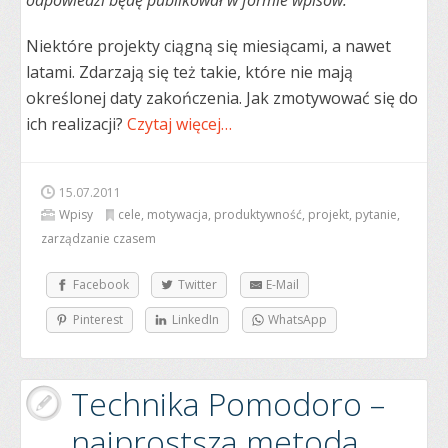
odpowiedzi będę publikował w formie wpisów.
Niektóre projekty ciągną się miesiącami, a nawet
latami. Zdarzają się też takie, które nie mają
określonej daty zakończenia. Jak zmotywować się do
ich realizacji?
Czytaj więcej…
15.07.2011
Wpisy
cele
,
motywacja
,
produktywność
,
projekt
,
pytanie
,
zarządzanie czasem
Facebook
Twitter
E-Mail
Pinterest
LinkedIn
WhatsApp
Technika Pomodoro –
najprostsza metoda