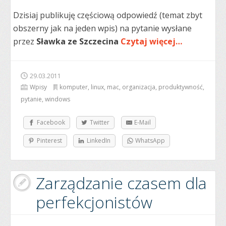
Dzisiaj publikuję częściową odpowiedź (temat zbyt
obszerny jak na jeden wpis) na pytanie wysłane
przez
Sławka ze Szczecina
Czytaj więcej…
29.03.2011
Wpisy
komputer
,
linux
,
mac
,
organizacja
,
produktywność
,
pytanie
,
windows
Facebook
Twitter
E-Mail
Pinterest
LinkedIn
WhatsApp
Zarządzanie czasem dla
perfekcjonistów